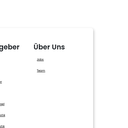
geber
Über Uns
Jobs
Team
er
gel
stik
stik