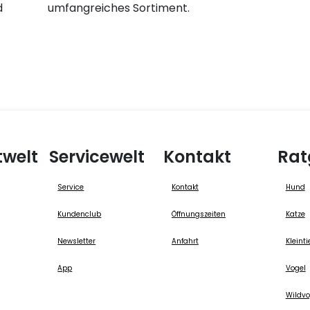
d
umfangreiches Sortiment.
twelt
Servicewelt
Kontakt
Rat
Service
Kontakt
Hund
Kundenclub
Öffnungszeiten
Katze
Newsletter
Anfahrt
Kleinti
App
Vogel
Wildvo