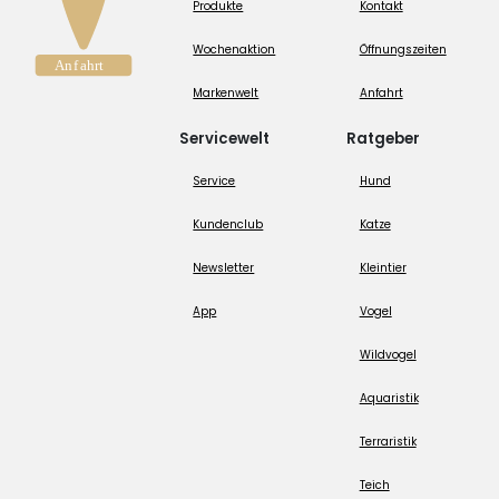
Produkte
Kontakt
Wochenaktion
Öffnungszeiten
Markenwelt
Anfahrt
Servicewelt
Ratgeber
Service
Hund
Kundenclub
Katze
Newsletter
Kleintier
App
Vogel
Wildvogel
Aquaristik
Terraristik
Teich