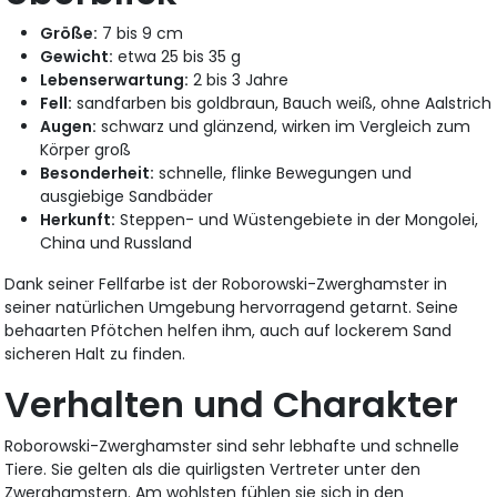
Größe:
7 bis 9 cm
Gewicht:
etwa 25 bis 35 g
Lebenserwartung:
2 bis 3 Jahre
Fell:
sandfarben bis goldbraun, Bauch weiß, ohne Aalstrich
Augen:
schwarz und glänzend, wirken im Vergleich zum
Körper groß
Besonderheit:
schnelle, flinke Bewegungen und
ausgiebige Sandbäder
Herkunft:
Steppen- und Wüstengebiete in der Mongolei,
China und Russland
Dank seiner Fellfarbe ist der Roborowski-Zwerghamster in
seiner natürlichen Umgebung hervorragend getarnt. Seine
behaarten Pfötchen helfen ihm, auch auf lockerem Sand
sicheren Halt zu finden.
Verhalten und Charakter
Roborowski-Zwerghamster sind sehr lebhafte und schnelle
Tiere. Sie gelten als die quirligsten Vertreter unter den
Zwerghamstern. Am wohlsten fühlen sie sich in den