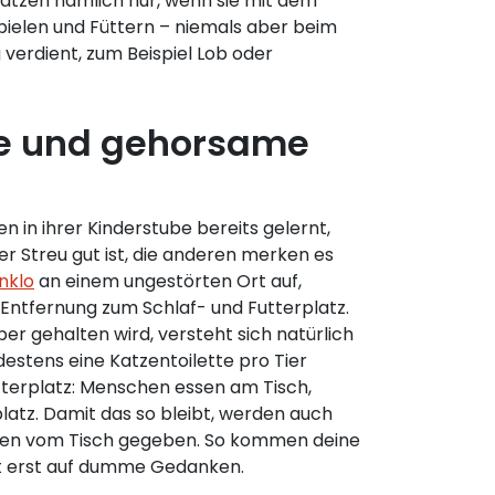
atzen nämlich nur, wenn sie mit dem
elen und Füttern – niemals aber beim
 verdient, zum Beispiel Lob oder
e und gehorsame
 in ihrer Kinderstube bereits gelernt,
er Streu gut ist, die anderen merken es
nklo
an einem ungestörten Ort auf,
 Entfernung zum Schlaf- und Futterplatz.
er gehalten wird, versteht sich natürlich
ndestens eine Katzentoilette pro Tier
tterplatz: Menschen essen am Tisch,
latz. Damit das so bleibt, werden auch
ssen vom Tisch gegeben. So kommen deine
ht erst auf dumme Gedanken.