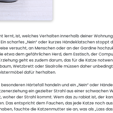
cht lernt, ist, welches Verhalten innerhalb deiner Wohnu
. Ein scharfes „Nein“ oder kurzes Händeklatschen stoppt de
sweise versucht, an Menschen oder an der Gardine hochz
wie etwa dem gefährlichen Herd, dem Esstisch, der Comp
n Erziehung geht es zudem darum, das für die Katze notwen
baum, Wetzbrett oder Sisalrolle müssen daher unbedingt
lstermöbel dafür herhalten.
en besonderen Härtefall handeln und ein „Nein“ oder Händ
tzenerziehung ein gezielter Strahl aus einer schwachen 
t, woher der Strahl kommt. Wem das zu rabiat ist, der kan
en. Das entspricht dem Fauchen, das jede Katze noch aus
haben, fauchte die Katzenmutter sie an, was als „Lass das