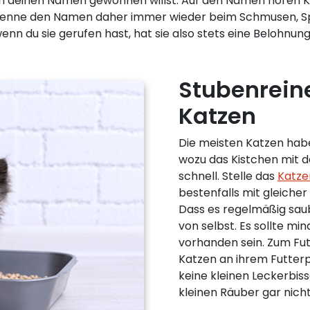
an deinen Namen gewöhnen willst. Auf den Namen hören K
enne den Namen daher immer wieder beim Schmusen, Spi
n du sie gerufen hast, hat sie also stets eine Belohnung
Stubenrein
Katzen
Die meisten Katzen haben
wozu das Kistchen mit d
schnell. Stelle das
Katze
bestenfalls mit gleicher
Dass es regelmäßig saub
von selbst. Es sollte mi
vorhanden sein. Zum Fu
Katzen an ihrem Futterp
keine kleinen Leckerbi
kleinen Räuber gar nic