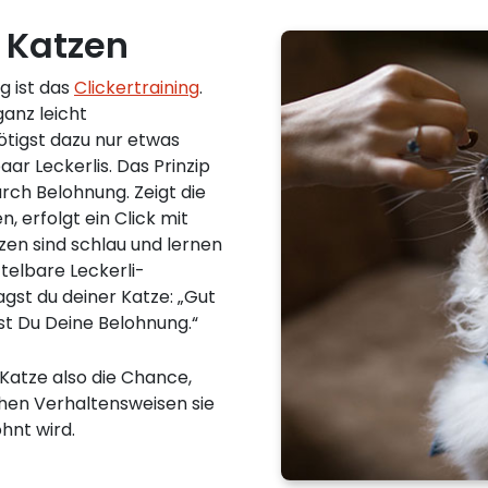
i Katzen
g ist das
Clickertraining
.
anz leicht
ötigst dazu nur etwas
aar Leckerlis. Das Prinzip
rch Belohnung. Zeigt die
, erfolgt ein Click mit
zen sind schlau und lernen
ttelbare Leckerli-
agst du deiner Katze: „Gut
 Du Deine Belohnung.“
 Katze also die Chance,
chen Verhaltensweisen sie
hnt wird.