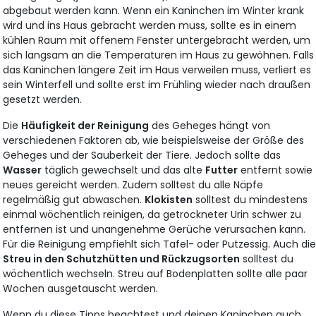
abgebaut werden kann. Wenn ein Kaninchen im Winter krank
wird und ins Haus gebracht werden muss, sollte es in einem
kühlen Raum mit offenem Fenster untergebracht werden, um
sich langsam an die Temperaturen im Haus zu gewöhnen. Falls
das Kaninchen längere Zeit im Haus verweilen muss, verliert es
sein Winterfell und sollte erst im Frühling wieder nach draußen
gesetzt werden.
Die
Häufigkeit der Reinigung
des Geheges hängt von
verschiedenen Faktoren ab, wie beispielsweise der Größe des
Geheges und der Sauberkeit der Tiere. Jedoch sollte das
Wasser
täglich gewechselt und das alte
Futter
entfernt sowie
neues gereicht werden. Zudem solltest du alle Näpfe
regelmäßig gut abwaschen.
Klokisten
solltest du mindestens
einmal wöchentlich reinigen, da getrockneter Urin schwer zu
entfernen ist und unangenehme Gerüche verursachen kann.
Für die Reinigung empfiehlt sich Tafel- oder Putzessig. Auch di
Streu in den Schutzhütten und Rückzugsorten
solltest du
wöchentlich wechseln. Streu auf Bodenplatten sollte alle paar
Wochen ausgetauscht werden.
Wenn du diese Tipps beachtest und deinen Kaninchen auch